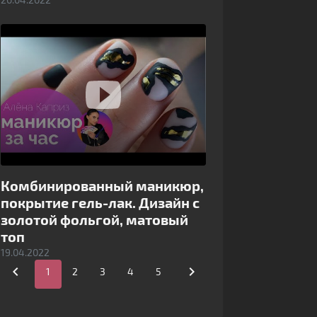
Комбинированный маникюр,
покрытие гель-лак. Дизайн с
золотой фольгой, матовый
топ
19.04.2022


1
2
3
4
5