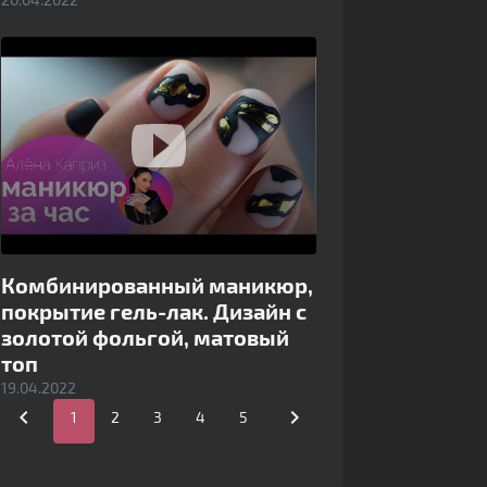
Комбинированный маникюр,
покрытие гель-лак. Дизайн с
золотой фольгой, матовый
топ
19.04.2022


1
2
3
4
5