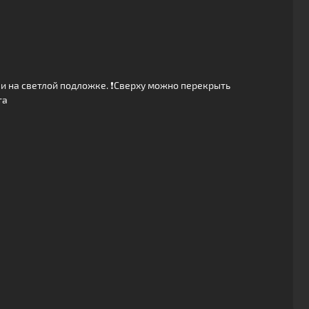
 и на светлой подложке. ❗️Сверху можно перекрыть
та