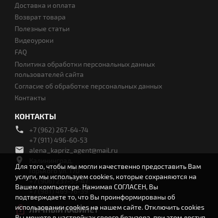
Доставка и оплата
Возврат товара
Полезные статьи
Видеоуроки
FAQ
Политика обработки персональных данных
пользователей сайта
Согласие об обработке персональных данных
Контакты
КОНТАКТЫ
phone
+7 (962) 267-64-74
+7 (911) 496-60-53
email
alena_kapriz_agent@mail.ru
place
Калининград,
Для того, чтобы мы могли качественно предоставить Вам
Горького ул. 170
услуги, мы используем cookies, которые сохраняются на
+7 (906) 237-53-47
Вашем компьютере. Нажимая СОГЛАСЕН, Вы
+7 (981) 469-76-39
подтверждаете то, что Вы проинформированы об
использовании cookies на нашем сайте. Отключить cookies
lock_open
ЛИЧНЫЙ КАБИНЕТ
Вы можете в настройках своего браузера, при этом доступ