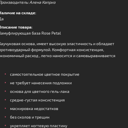
Производитель: Алена Каприз
Наличие на складе:
Да
Описание товара:
Камуфлирующая база Rose Petal
Каучуковая основа, имеет высокую эластичность и обладает
противоударный формулой. Комфортная консистенция,
экономичный расход , легко наносится и самовыравнивается
самостоятельное цветное покрытие
не требует нанесения подложки
основа для цветного гель-лака
средне-густая консистенция
маскировка недостатков
без сколов и трещин
укрепляет ногтевую пластину