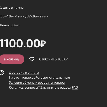
Сушить в лампе
LED -48w -1 мин , UV-36w 2 мин
Объём: 30 мл
1100.00
₽
favorite_border
️
ОТЛОЖИТЬ ТОВАР
В КОРЗИНУ

Доставка и оплата
На этот товар действуют стандартные
Условия обмена и возврата товара
Остались вопросы? Загляните в раздел
FAQ